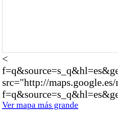
<
f=q&source=s_q&hl=es&g
src="http://maps.google.es
f=q&source=s_q&hl=es&g
Ver mapa más grande